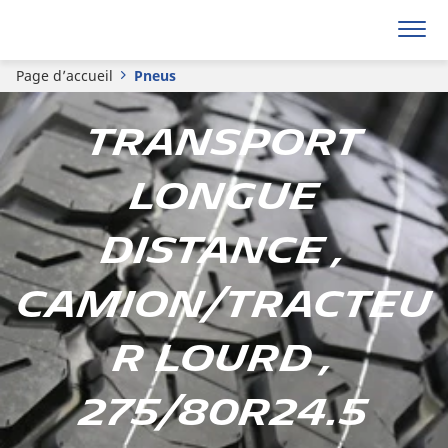
Page d’accueil
Pneus
Transport
longue
distance ,
Camion/tracteu
r lourd ,
275/80R24.5