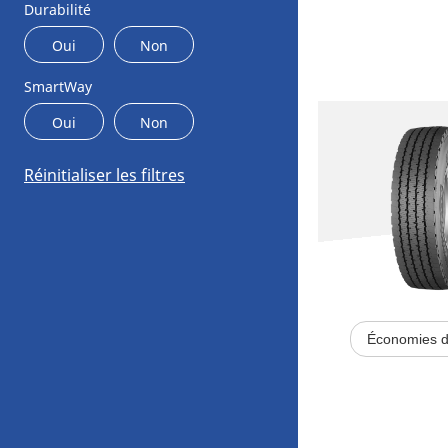
Durabilité
Oui
Non
SmartWay
Oui
Non
Réinitialiser les filtres
Économies d