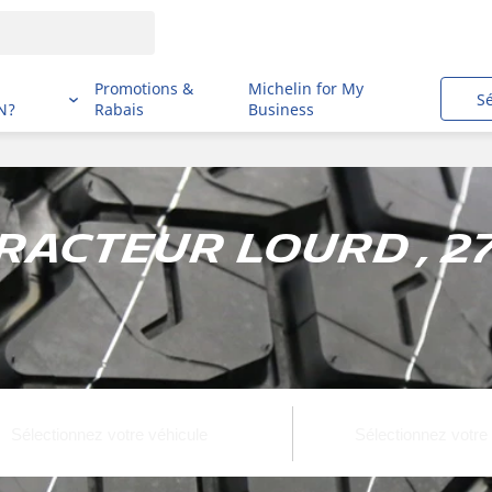
i
Promotions &
Michelin for My
S
N?
Rabais
Business
acteur lourd , 2