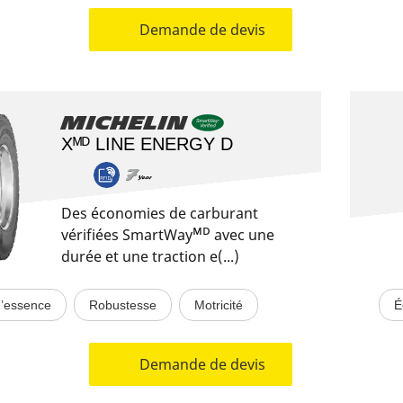
Demande de devis
Michelin
Xᴹᴰ LINE ENERGY D
Des économies de carburant
vérifiées SmartWayᴹᴰ avec une
durée et une traction e(...)
’essence
Robustesse
Motricité
É
Demande de devis