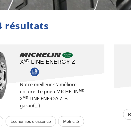
4 résultats
Michelin
Xᴹᴰ LINE ENERGY Z
Notre meilleur s’améliore
encore. Le pneu MICHELINᴹᴰ
Xᴹᴰ LINE ENERGY Z est
garan(...)
R
Économies d’essence
Motricité