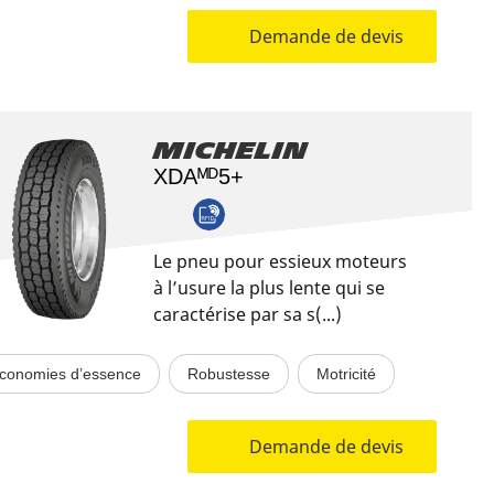
Demande de devis
Michelin
XDAᴹᴰ5+
Le pneu pour essieux moteurs
à l’usure la plus lente qui se
caractérise par sa s(...)
conomies d’essence
Robustesse
Motricité
Demande de devis